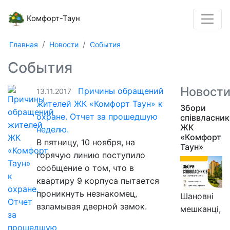
Комфорт-Таун
Главная
Новости
События
События
Новост
Причины обращений
13.11.2017
жителей ЖК «Комфорт Таун» к
Збори
охране. Отчет за прошедшую
співвласник
ЖК
неделю.
«Комфорт
В пятницу, 10 ноября, на
Таун»
горячую линию поступило
сообщение о том, что в
квартиру 9 корпуса пытается
проникнуть незнакомец,
Шановні
взламывая дверной замок.
мешканці,