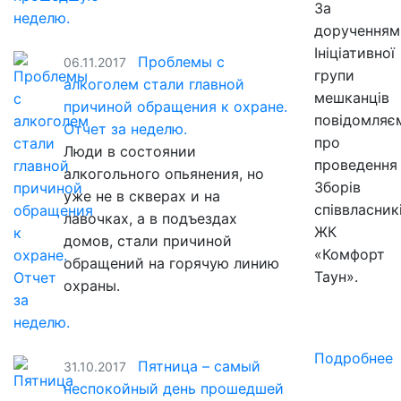
За
дорученням
Ініціативної
Проблемы с
06.11.2017
групи
алкоголем стали главной
мешканців
причиной обращения к охране.
повідомляє
Отчет за неделю.
про
Люди в состоянии
проведення
алкогольного опьянения, но
Зборів
уже не в скверах и на
співвласник
лавочках, а в подъездах
ЖК
домов, стали причиной
«Комфорт
обращений на горячую линию
Таун».
охраны.
Подробнее
Пятница – самый
31.10.2017
неспокойный день прошедшей