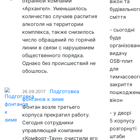
охранной компании
вікон та
«Архангел». Уменьшилось
будівельног
количество случаев распития
сміття
алкоголя на территории
- сьогодні
комплекса, также снизилось
буде
число обращений по горячей
організован
линии в связи с нарушением
видачу
общественного порядка.
OSB-плит
Однако без происшествий не
для
обошлось.
тимчасовог
закриття
Подготовка
26.09.2017
пошкоджен
фонтанов к зиме
вікон
Фонтан возле третьего
- у дворі
корпуса прекратил работу.
5 корпусу
Сегодня сотрудники
розгорнуті
управляющей компании
штаби
«Комфорт-Таун» очистили его