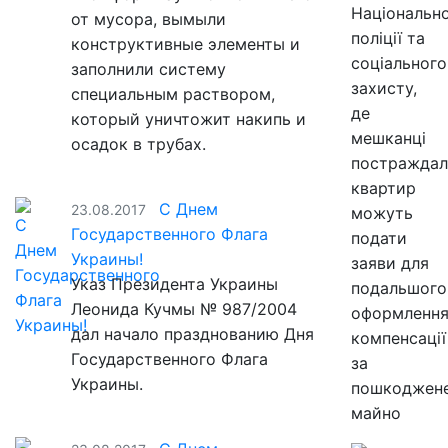
Національно
от мусора, вымыли
поліції та
конструктивные элементы и
соціального
заполнили систему
захисту,
специальным раствором,
де
который уничтожит накипь и
мешканці
осадок в трубах.
постраждал
квартир
С Днем
23.08.2017
можуть
Государственного Флага
подати
Украины!
заяви для
Указ Президента Украины
подальшого
Леонида Кучмы № 987/2004
оформленн
дал начало празднованию Дня
компенсації
Государственного Флага
за
Украины.
пошкоджен
майно