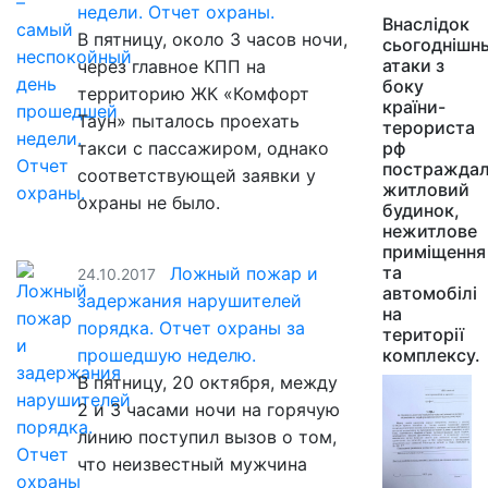
недели. Отчет охраны.
Внаслідок
В пятницу, около 3 часов ночи,
сьогоднішнь
атаки з
через главное КПП на
боку
территорию ЖК «Комфорт
країни-
Таун» пыталось проехать
терориста
такси с пассажиром, однако
рф
постражда
соответствующей заявки у
житловий
охраны не было.
будинок,
нежитлове
приміщення
та
Ложный пожар и
24.10.2017
автомобілі
задержания нарушителей
на
порядка. Отчет охраны за
території
прошедшую неделю.
комплексу.
В пятницу, 20 октября, между
2 и 3 часами ночи на горячую
линию поступил вызов о том,
что неизвестный мужчина