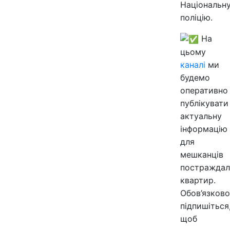
Національн
поліцію.
На
цьому
каналі
ми
будемо
оперативно
публікувати
актуальну
інформацію
для
мешканців
постраждал
квартир.
Обов’язково
підпишіться
щоб