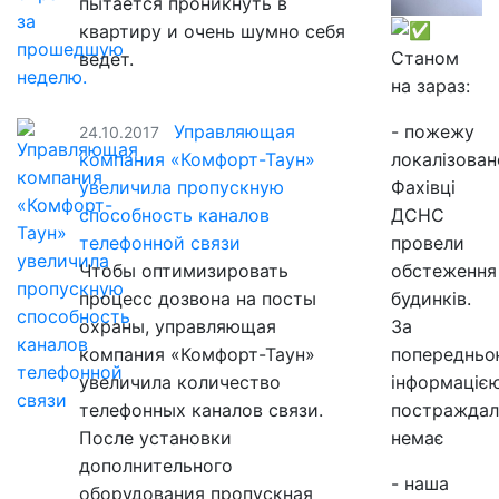
пытается проникнуть в
квартиру и очень шумно себя
Станом
ведет.
на зараз:
Управляющая
- пожежу
24.10.2017
компания «Комфорт-Таун»
локалізован
увеличила пропускную
Фахівці
способность каналов
ДСНС
телефонной связи
провели
Чтобы оптимизировать
обстеження
процесс дозвона на посты
будинків.
охраны, управляющая
За
компания «Комфорт-Таун»
попереднь
увеличила количество
інформацією
телефонных каналов связи.
постраждал
После установки
немає
дополнительного
- наша
оборудования пропускная