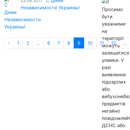
С Днем
23.08.2017
Независимости Украины!
Просимо
бути
уважними:
на
території
‹
1
2
...
6
7
8
9
10
11
12
...
можуть
залишатися
уламки. У
разі
виявлення
підозрілих
або
вибухонебе
предметів
негайно
повідомляй
ДСНС або