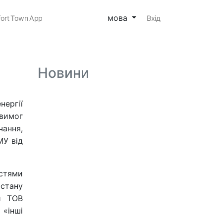
мова
ort Town App
Вхід
Новини
нергії
вимог
чання,
МУ від
остями
 стану
фи ТОВ
 «інші