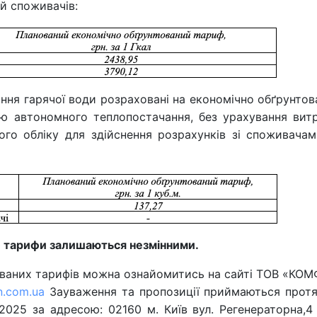
й споживачів:
ння гарячої води розраховані на економічно обґрунто
ою автономного теплопостачання, без урахування вит
ого обліку для здійснення розрахунків зі споживача
 тарифи залишаються незмінними.
ованих тарифів можна ознайомитись на сайті ТОВ «КО
n.com.ua
Зауваження та пропозиції приймаються прот
.2025 за адресою: 02160 м. Київ вул. Регенераторна,4