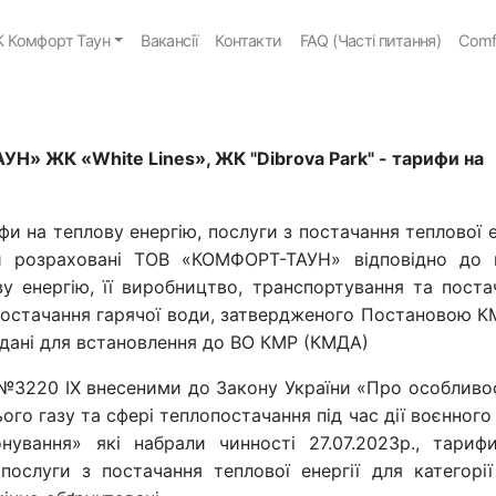
 Комфорт Таун
Вакансії
Контакти
FAQ (Часті питання)
Comf
» ЖК «White Lines», ЖК "Dibrova Park" - тарифи на
и на теплову енергію, послуги з постачання теплової е
ди розраховані ТОВ «КОМФОРТ-ТАУН» відповідно до 
 енергію, її виробництво, транспортування та поста
і постачання гарячої води, затвердженого Постановою К
 надані для встановлення до ВО КМР (КМДА)
ку №3220 IX внесеними до Закону України «Про особлив
го газу та сфері теплопостачання під час дії воєнного
нування» які набрали чинності 27.07.2023р., тари
ослуги з постачання теплової енергії для категорії