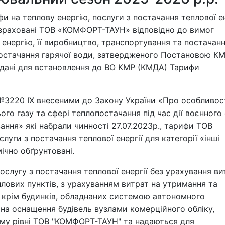
и на теплову енергію, послуги з постачання теплової ен
озраховані ТОВ «КОМФОРТ-ТАУН» відповідно до вимог
енергію, її виробництво, транспортування та постачанн
 постачання гарячої води, затвердженого Постановою КМ
 надані для встановлення до ВО КМР (КМДА) Тарифи
ку №3220 IX внесеними до Закону України «Про особливо
го газу та сфері теплопостачання під час дії воєнного
ання» які набрали чинності 27.07.2023р., тарифи ТОВ
уги з постачання теплової енергії для категорії «інші
чно обґрунтовані.
слугу з постачання теплової енергії без урахування ви
лових пунктів, з урахуванням витрат на утримання та
, крім будинків, обладнаних системою автономного
 на оснащення будівель вузлами комерційного обліку,
ому рівні ТОВ "КОМФОРТ-ТАУН" та надаються для