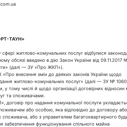
.com.ua
ОРТ-ТАУН»
сфері житлово-комунальних послуг відбулися законод
вному обсязі введено в дію Закон України від 09.11.2017 
уги» (далі — ЗУ «Про ЖКП»).
Х «Про внесення змін до деяких законів України щодо
дання житлово-комунальних послуг» (далі — ЗУ № 1060-
и, у тому числі й щодо організації договірних відносин
уг та споживачами.
КП», договір про надання комунальної послуги укладаєть
споживачем або особою, яка відповідно до договору аб
ах споживача, або з управителем багатоквартирного буд
ля забезпечення функціонування спільного майна