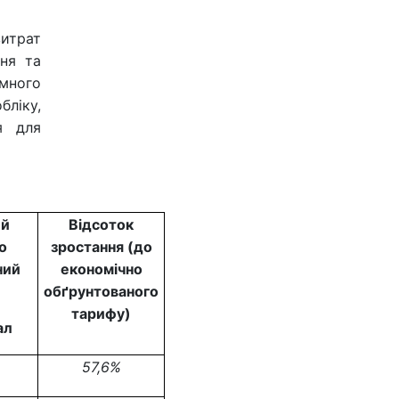
витрат
ня та
много
ліку,
я для
ий
Відсоток
о
зростання (до
ний
економічно
обґрунтованого
тарифу)
ал
57,6%