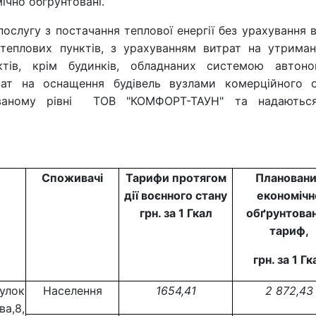
чно обґрунтовані.
ослугу з постачання теплової енергії без урахування 
теплових пунктів, з урахуванням витрат на утриман
ктів, крім будинків, обладнаних системою автоно
рат на оснащення будівель вузлами комерційного об
тованому рівні ТОВ "КОМФОРТ-ТАУН" та надаютьс
Споживачі
Тарифи протягом
Планован
дії воєнного стану
економічн
грн. за 1 Гкал
обґрунтова
тариф,
грн. за 1 Гк
вулок
Населення
1654,41
2 872,43
ва,8,