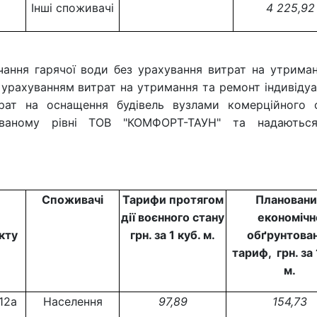
Інші споживачі
4 225,92
чання гарячої води без урахування витрат на утрима
 урахуванням витрат на утримання та ремонт індивіду
трат на оснащення будівель вузлами комерційного о
тованому рівні ТОВ "КОМФОРТ-ТАУН" та надаютьс
Споживачі
Тарифи протягом
Планован
дії воєнного стану
економічн
кту
грн. за 1 куб. м.
обґрунтова
тариф, грн. за 
м.
 12а
Населення
97,89
154,73