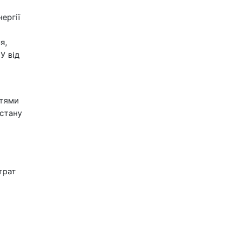
ергії
я,
У від
стями
 стану
трат