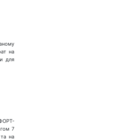
ваному
рат на
ми для
МФОРТ-
ягом 7
 та на