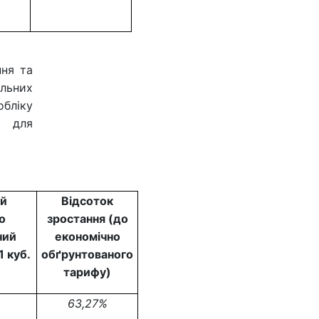
ння та
альних
бліку
я для
ий
Відсоток
о
зростання (до
ний
економічно
1 куб.
обґрунтованого
тарифу)
63,27%