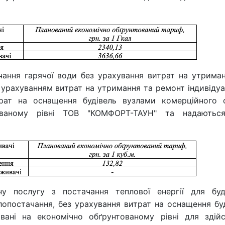
чання гарячої води без урахування витрат на утрима
 урахуванням витрат на утримання та ремонт індивіду
трат на оснащення будівель вузлами комерційного о
тованому рівні ТОВ "КОМФОРТ-ТАУН" та надаютьс
у послугу з постачання теплової енергії для буди
опостачання, без урахування витрат на оснащення бу
вані на економічно обґрунтованому рівні для здій