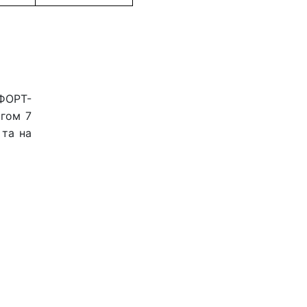
МФОРТ-
ягом 7
 та на