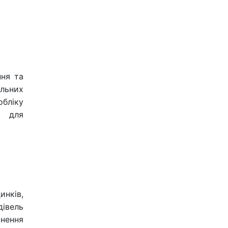
ння та
альних
бліку
я для
нків,
дівель
снення