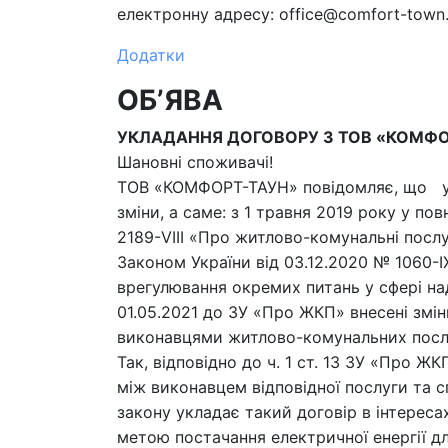
електронну адресу: office@comfort-town
Додатки
ОБʼЯВА
УКЛАДАННЯ ДОГОВОРУ З ТОВ «КОМФ
Шановні споживачі!
ТОВ «КОМФОРТ-ТАУН» повідомляє, що у 
зміни, а саме: з 1 травня 2019 року у по
2189-VIII «Про житлово-комунальні посл
Законом України від 03.12.2020 № 1060-І
врегулювання окремих питань у сфері на
01.05.2021 до ЗУ «Про ЖКП» внесені змін
виконавцями житлово-комунальних посл
Так, відповідно до ч. 1 ст. 13 ЗУ «Про Ж
між виконавцем відповідної послуги та 
закону укладає такий договір в інтерес
метою постачання електричної енергії д