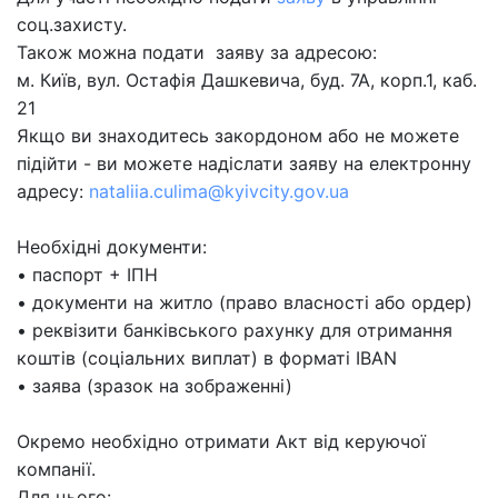
соц.захисту.
Також можна подати заяву за адресою:
м. Київ, вул. Остафія Дашкевича, буд. 7А, корп.1, каб.
21
Якщо ви знаходитесь закордоном або не можете
підійти - ви можете надіслати заяву на електронну
адресу:
nataliia.culima@kyivcity.gov.ua
Необхідні документи:
•⁠ ⁠паспорт + ІПН
•⁠ ⁠документи на житло (право власності або ордер)
•⁠ ⁠реквізити банківського рахунку для отримання
коштів (соціальних виплат) в форматі IBAN
•⁠ заява (зразок на зображенні)
Окремо необхідно отримати Акт від керуючої
компанії.
Для цього: