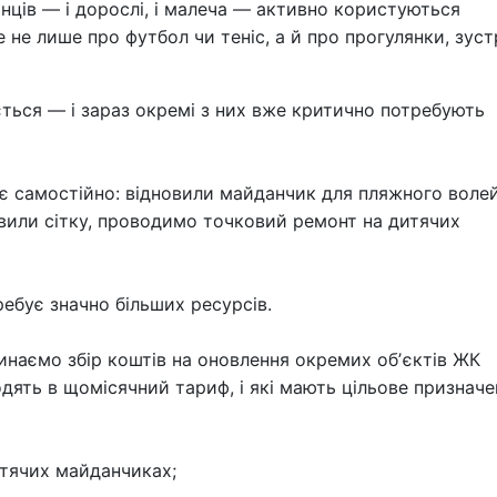
ців — і дорослі, і малеча — активно користуються
не лише про футбол чи теніс, а й про прогулянки, зустр
ться — і зараз окремі з них вже критично потребують
є самостійно: відновили майданчик для пляжного волей
вили сітку, проводимо точковий ремонт на дитячих
ребує значно більших ресурсів.
чинаємо збір коштів на оновлення окремих обʼєктів ЖК
одять в щомісячний тариф, і які мають цільове призначе
итячих майданчиках;