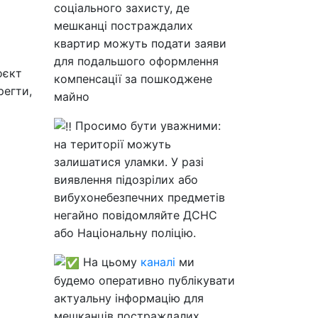
соціального захисту, де
мешканці постраждалих
квартир можуть подати заяви
для подальшого оформлення
оєкт
компенсації за пошкоджене
регти,
майно
Просимо бути уважними:
на території можуть
залишатися уламки. У разі
виявлення підозрілих або
вибухонебезпечних предметів
негайно повідомляйте ДСНС
або Національну поліцію.
На цьому
каналі
ми
будемо оперативно публікувати
актуальну інформацію для
мешканців постраждалих