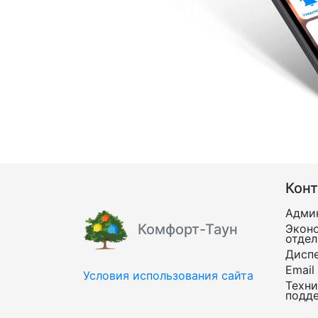
Кон
Адми
Комфорт-Таун
Экон
отдел
Дисп
Email
Условия использования сайта
Техни
подд