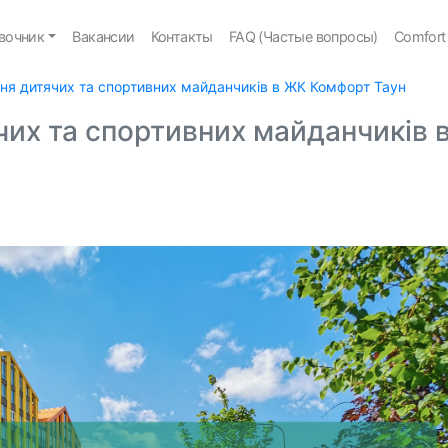
вочник
Вакансии
Контакты
FAQ (Частые вопросы)
Comfort
ння дитячих та спортивних майданчиків в ЖК Комфорт Таун
чих та спортивних майданчиків 