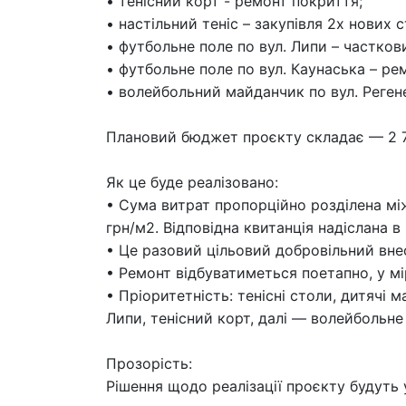
• тенісний корт - ремонт покриття;
• настільний теніс – закупівля 2х нових с
• футбольне поле по вул. Липи – частков
• футбольне поле по вул. Каунаська – ре
• волейбольний майданчик по вул. Реген
Плановий бюджет проєкту складає — 2 7
Як це буде реалізовано:
• Сума витрат пропорційно розділена мі
грн/м2. Відповідна квитанція надіслана в
• Це разовий цільовий добровільний вне
• Ремонт відбуватиметься поетапно, у м
• Пріоритетність: тенісні столи, дитячі 
Липи, тенісний корт, далі — волейбольне 
Прозорість:
Рішення щодо реалізації проєкту будуть