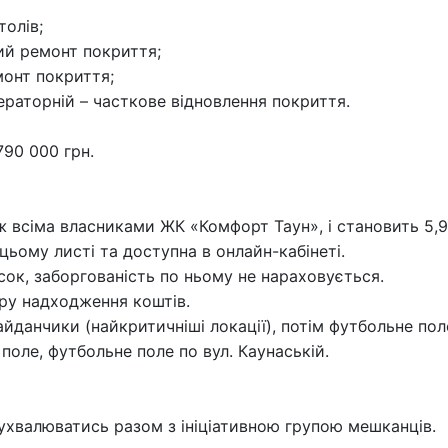
толів;
ий ремонт покриття;
монт покриття;
ераторній – часткове відновлення покриття.
90 000 грн.
ж всіма власниками ЖК «Комфорт Таун», і становить 5,
 цьому листі та доступна в онлайн-кабінеті.
сок, заборгованість по ньому не нараховується.
іру надходження коштів.
майданчики (найкритичніші локації), потім футбольне пол
поле, футбольне поле по вул. Каунаській.
 ухвалюватись разом з ініціативною групою мешканців.