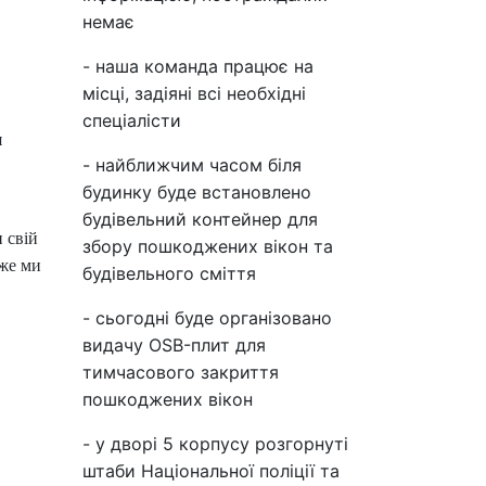
немає
- наша команда працює на
місці, задіяні всі необхідні
спеціалісти
я
- найближчим часом біля
будинку буде встановлено
будівельний контейнер для
 свій
збору пошкоджених вікон та
дже ми
будівельного сміття
- сьогодні буде організовано
видачу OSB-плит для
тимчасового закриття
пошкоджених вікон
- у дворі 5 корпусу розгорнуті
штаби Національної поліції та