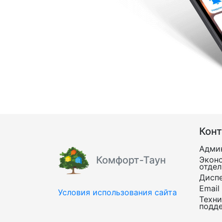
Кон
Адми
Комфорт-Таун
Экон
отдел
Дисп
Email
Условия использования сайта
Техни
подд