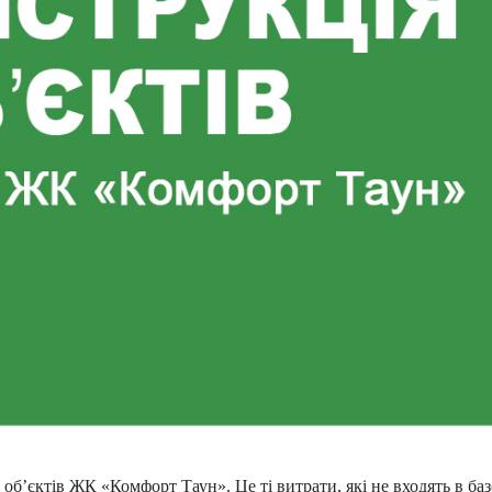
об’єктів ЖК «Комфорт Таун». Це ті витрати, які не входять в ба