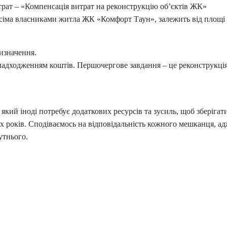
трат – «Компенсація витрат на реконструкцію обʼєктів ЖК»
всіма власниками житла ЖК «Комфорт Таун», залежить від площі
изначення.
 надходженням коштів. Першочергове завдання – це реконструкці
кий іноді потребує додаткових ресурсів та зусиль, щоб зберігати
х років. Сподіваємось на відповідальність кожного мешканця, а
утнього.