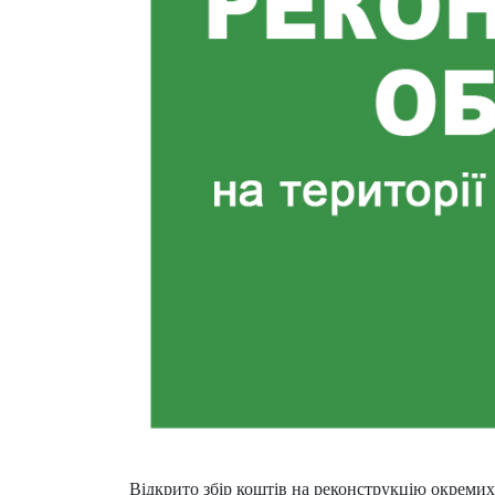
Відкрито збір коштів на реконструкцію окремих 