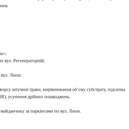
ення.
нь»;
по вул. Регенераторній;
 вул. Липи:
я ворсу штучної трави, вирівнювання об’єму субстрату, підсипка
SBR), усунення дрібних пошкоджень.
майданчику за паркінгами по вул. Липи.