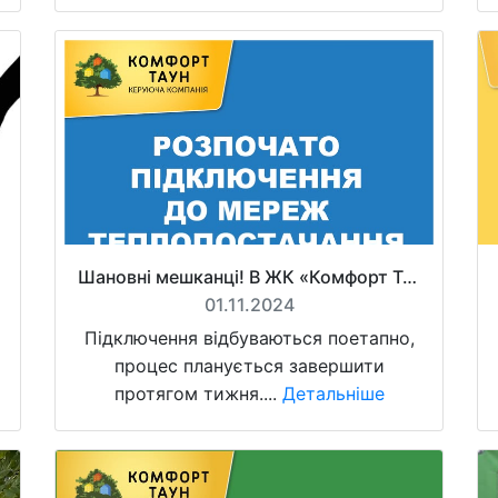
Шановні мешканці! В ЖК «Комфорт Таун» розпочились роботи з подачі тепла в будинки.
01.11.2024
Підключення відбуваються поетапно,
процес планується завершити
протягом тижня....
Детальніше