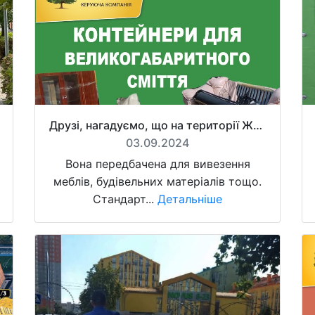
Друзі, нагадуємо, що на території ЖК «Комфорт Таун» є локація для збору великогабаритного сміття по вул. Березнева, 12
03.09.2024
Вона передбачена для вивезення
меблів, будівельних матеріалів тощо.
Стандарт...
Детальніше