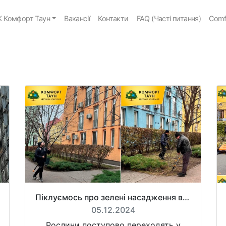
 Комфорт Таун
Вакансії
Контакти
FAQ (Часті питання)
Comf
Піклуємось про зелені насадження в комплексі і в холодну пору року.
05.12.2024
Рослини поступово переходять у