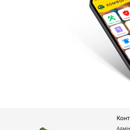
Конт
Адмін