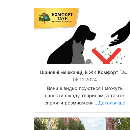
Шановні мешканці, В ЖК Комфорт Таун забороняється залишати на території продукти для годівлі тварин та птахів
06.11.2024
Вони швидко псуються і можуть
нанести шкоду тваринам, а також
сприяти розмноженн...
Детальніше