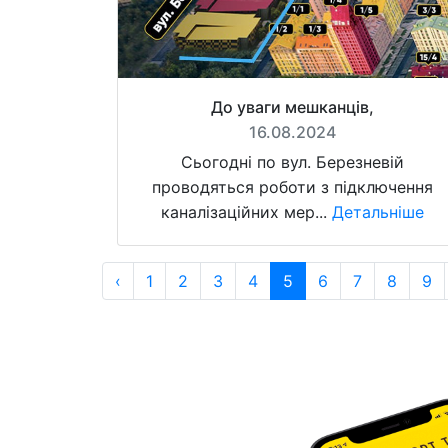
До уваги мешканців,
16.08.2024
Сьогодні по вул. Березневій
проводяться роботи з підключення
каналізаційних мер...
Детальніше
‹
1
2
3
4
5
6
7
8
9