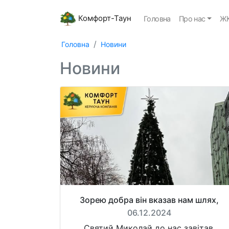
Комфорт-Таун
Головна
Про нас
ЖК
Головна
Новини
Новини
Зорею добра він вказав нам шлях,
06.12.2024
Святий Миколай до нас завітав,