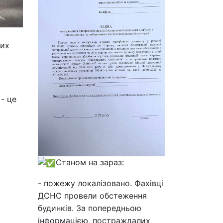
них
- це
Станом на зараз:
- пожежу локалізовано. Фахівці
ДСНС провели обстеження
будинків. За попередньою
інформацією, постраждалих