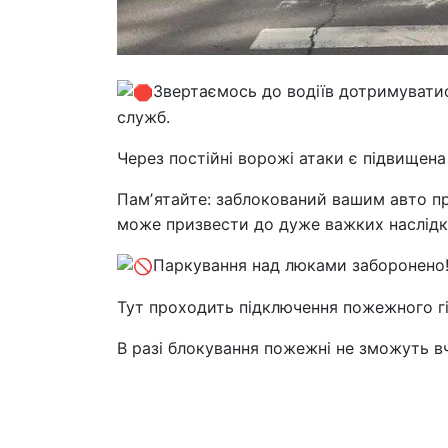
Звертаємось до водіїв дотримуватис
служб.
Через постійні ворожі атаки є підвищена
Памʼятайте: заблокований вашим авто п
може призвести до дуже важких наслідкі
Паркування над люками заборонено
Тут проходить підключення пожежного гі
В разі блокування пожежні не зможуть в