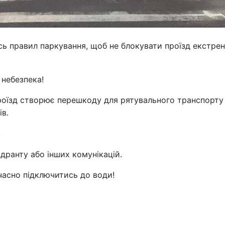
ь правил паркування, щоб не блокувати проїзд екстре
 небезпека!
роїзд створює перешкоду для рятувального транспорту 
в.
!
дранту або інших комунікацій.
часно підключитись до води!