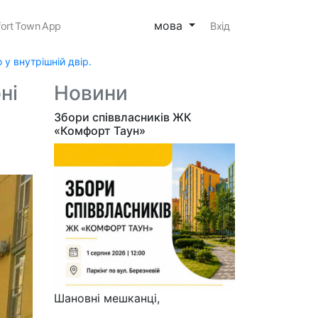
мова
ort Town App
Вхід
у внутрішній двір.
ні
Новини
Збори співвласників ЖК
«Комфорт Таун»
Шановні мешканці,