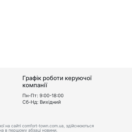
Графік роботи керуючої
компанії
Пн-Пт: 9:00-18:00
Сб-Нд: Вихідний
ої на сайті comfort-town.com.ua, здійснюються
на в першому абзаці новини.