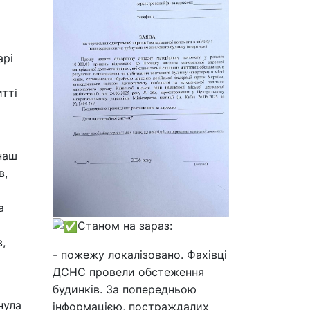
арі
итті
наш
в,
а
Станом на зараз:
,
- пожежу локалізовано. Фахівці
ДСНС провели обстеження
будинків. За попередньою
нула
інформацією, постраждалих