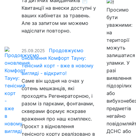
та дитячих майданчиків 📄
Квитанції на внески доступні у
Просимо
ваших кабінетах за травень.
бути
Але за запитом ми можемо
уважними:
надіслати повторно.
на
території
можуть
Продовжуємо
25.09.2025
залишатися
оновлення Комфорт Тауну:
уламки. У
тенісний корт - вже в новому
разі
вигляді - відкрито!
виявлення
Саме він щодня на очах у
підозрілих
сотень мешканців, які
або
проходять Регенераторною, і
вибухонебе
разом із парками, фонтанами,
предметів
скверами формує яскраве
негайно
враження про наш комплекс.
повідомляй
Проєкт з відновлення
ДСНС або
тенісного корту реалізовано в