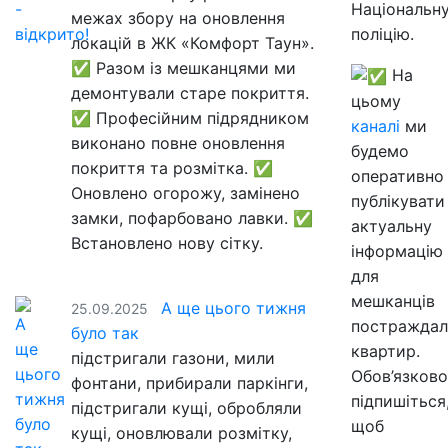
Національн
межах збору на оновлення
поліцію.
локацій в ЖК «Комфорт Таун».
✅ Разом із мешканцями ми
На
демонтували старе покриття.
цьому
✅ Професійним підрядником
каналі
ми
виконано повне оновлення
будемо
покриття та розмітка. ✅
оперативно
Оновлено огорожу, замінено
публікувати
замки, пофарбовано лавки. ✅
актуальну
Встановлено нову сітку.
інформацію
для
мешканців
А ще цього тижня
25.09.2025
постраждал
було так
квартир.
підстригали газони, мили
Обов’язково
фонтани, прибирали паркінги,
підпишіться
підстригали кущі, обробляли
щоб
кущі, оновлювали розмітку,