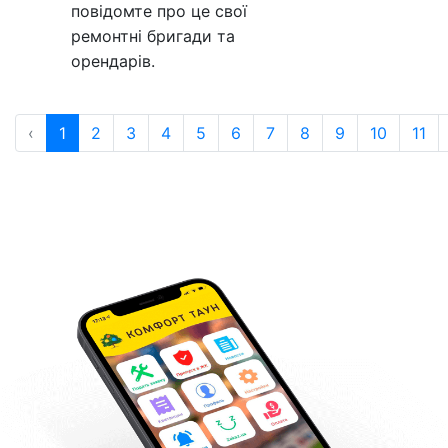
повідомте про це свої
ремонтні бригади та
орендарів.
‹
1
2
3
4
5
6
7
8
9
10
11