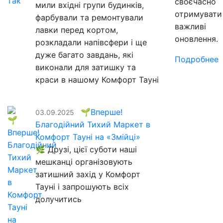
своєчасно
мили вхідні групи будинків,
отримувати
фарбували та ремонтували
важливі
лавки перед кортом,
оновлення.
розкладали напівсфери і ще
дуже багато завдань, які
Подробнее
виконали для затишку та
краси в нашому Комфорт Тауні
🌱Вперше!
03.09.2025
Благодійний Тихий Маркет в
Комфорт Тауні на «Змійці»
🌿 Друзі, цієї суботи наші
мешканці організовують
затишний захід у Комфорт
Тауні і запрошують всіх
долучитись