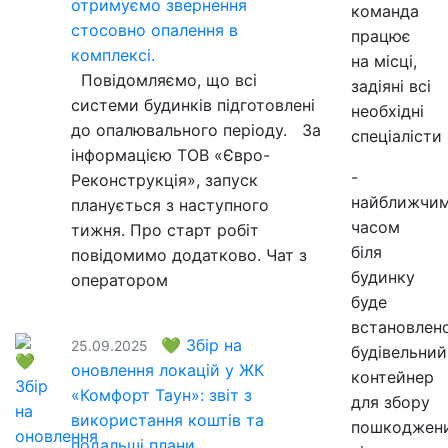
отримуємо звернення
команда
стосовно опалення в
працює
комплексі.
на місці,
Повідомляємо, що всі
задіяні всі
системи будинків підготовлені
необхідні
до опалювального періоду. За
спеціалісти
інформацією ТОВ «Євро-
-
Реконструкція», запуск
найближчи
планується з наступного
часом
тижня. Про старт робіт
біля
повідомимо додатково. Чат з
будинку
оператором
буде
встановлен
💚 Збір на
25.09.2025
будівельний
оновлення локацій у ЖК
контейнер
«Комфорт Таун»: звіт з
для збору
використання коштів та
пошкоджен
подальші плани