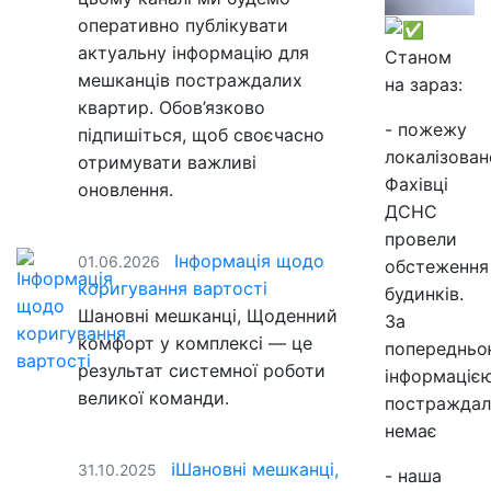
оперативно публікувати
актуальну інформацію для
Станом
мешканців постраждалих
на зараз:
квартир. Обов’язково
- пожежу
підпишіться, щоб своєчасно
локалізован
отримувати важливі
Фахівці
оновлення.
ДСНС
провели
Інформація щодо
01.06.2026
обстеження
коригування вартості
будинків.
Шановні мешканці, Щоденний
За
комфорт у комплексі — це
попереднь
результат системної роботи
інформацією
великої команди.
постраждал
немає
ℹ️Шановні мешканці,
31.10.2025
- наша