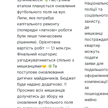
Національно
етапом планується оновлення
поліції та
футбольного поля на вул.
соціального
Липи, яке потребує
захисту,
капітального ремонту
де
(попередні «латкові» роботи
мешканці
були лише тимчасовим
постраждал
рішенням). Орієнтовна
квартир
вартість робіт — 1,1 млн.грн.
можуть
Фінальний кошторис
подати
узгоджуватиметься спільно з
заяви для
мешканцями🤝 ✳️Та
подальшого
поступове оновлювання
оформленн
дитячих майданчиків. Бюджет
компенсації
буде надано додатково. ‼️
за
Просимо всіх мешканців
пошкоджен
долучатись до збору на
майно
оновлення футбольного поля