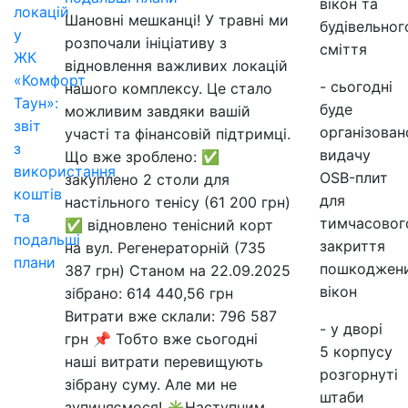
вікон та
Шановні мешканці! У травні ми
будівельног
розпочали ініціативу з
сміття
відновлення важливих локацій
- сьогодні
нашого комплексу. Це стало
буде
можливим завдяки вашій
організован
участі та фінансовій підтримці.
видачу
Що вже зроблено: ✅
OSB-плит
закуплено 2 столи для
для
настільного тенісу (61 200 грн)
тимчасовог
✅ відновлено тенісний корт
закриття
на вул. Регенераторній (735
пошкоджен
387 грн) Станом на 22.09.2025
вікон
зібрано: 614 440,56 грн
Витрати вже склали: 796 587
- у дворі
грн 📌 Тобто вже сьогодні
5 корпусу
наші витрати перевищують
розгорнуті
зібрану суму. Але ми не
штаби
зупиняємося! ✳️Наступним