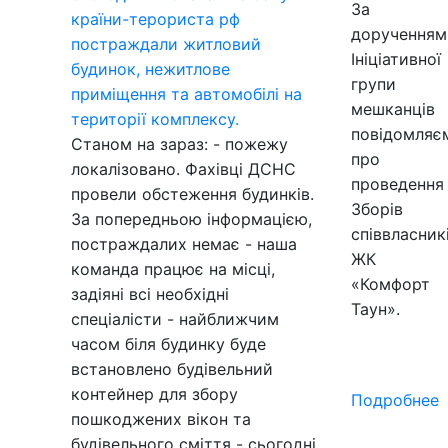
За
країни-терориста рф
дорученням
постраждали житловий
Ініціативної
будинок, нежитлове
групи
приміщення та автомобілі на
мешканців
території комплексу.
повідомляє
Станом на зараз: - пожежу
про
локалізовано. Фахівці ДСНС
проведення
провели обстеження будинків.
Зборів
За попередньою інформацією,
співвласник
постраждалих немає - наша
ЖК
команда працює на місці,
«Комфорт
задіяні всі необхідні
Таун».
спеціалісти - найближчим
часом біля будинку буде
встановлено будівельний
контейнер для збору
Подробнее
пошкоджених вікон та
будівельного сміття - сьогодні