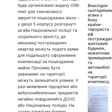
буде організовано видачу OSB-
Внаслідок
сьогоднішнь
плит для тимчасового
атаки з
закриття пошкоджених вікон -
боку
у дворі 5 корпусу розгорнуті
країни-
терориста
штаби Національної поліції та
рф
соціального захисту, де
постражда
мешканці постраждалих
житловий
будинок,
квартир можуть подати заяви
нежитлове
для подальшого оформлення
приміщення
компенсації за пошкоджене
та
автомобілі
майно Просимо бути
на
уважними: на території
території
можуть залишатися уламки. У
комплексу.
разі виявлення підозрілих або
вибухонебезпечних предметів
негайно повідомляйте ДСНС
або Національну поліцію. На
цьому каналі ми будемо